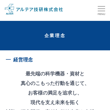
HOME
企業理念
会社情報
ABOUT
事業紹介
BUSINESS
経営理念
取扱製品
MAIN PRODUCTS
最先端の科学機器・資材と
真心のこもった行動を通じて、
独自取扱製品
ORIGINAL PRODUCTS
お客様の満足を追求し、
信頼の証
VOICE
現代を支え未来を拓く