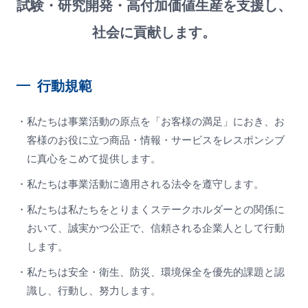
試験・研究開発・高付加価値生産を支援し、
採用情報
お問い合わせ
社会に貢献します。
サイトマップ
サイトポリシー
行動規範
プライバシーポリシー
ENGLISH
・私たちは事業活動の原点を「お客様の満足」におき、お
客様のお役に立つ
商品・情報・サービスをレスポンシブ
に真心をこめて提供します。
・私たちは事業活動に適用される法令を遵守します。
・私たちは私たちをとりまくステークホルダーとの関係に
おいて、
誠実かつ公正で、信頼される企業人として行動
します。
・私たちは安全・衛生、防災、環境保全を優先的課題と認
識し、行動し、努力します。