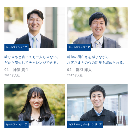
セールスエンジニア
セールスエンジニア
独り立ちと言っても一人じゃない。
科学の面白さを感じながら、
だから安心してチャレンジできる。
お客さまとの心の距離を縮められる。
01 神保 貴生
02 新羽 海人
2020年入社
2017年入社
カスタマーサポートエンジニア
セールスエンジニア