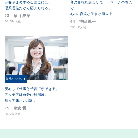
育児休暇制度とリモートワークの導入
お客さまの求める答えには、
で、
理系営業だから応えられる。
3人の育児と仕事が両立中。
03 藤山 夏菜
04 神田 龍一
2015年入社
2013年入社
営業アシスタント
安心して仕事と子育てができる。
アルテアは自分の居場所、
帰って来たい場所。
05 泉波 愛
2012年入社