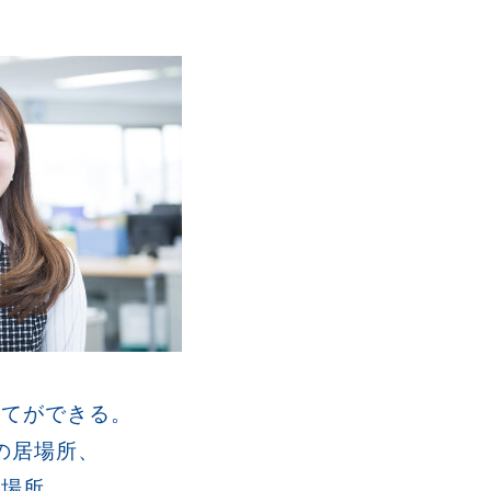
育てができる。
の居場所、
い場所。